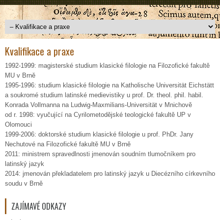
Kvalifikace a praxe
1992-1999: magisterské studium klasické filologie na Filozofické fakultě
MU v Brně
1995-1996: studium klasické filologie na Katholische Universität Eichstätt
a soukromé studium latinské medievistiky u prof. Dr. theol. phil. habil.
Konrada Vollmanna na Ludwig-Maxmilians-Universität v Mnichově
od r. 1998: vyučující na Cyrilometodějské teologické fakultě UP v
Olomouci
1999-2006: doktorské studium klasické filologie u prof. PhDr. Jany
Nechutové na Filozofické fakultě MU v Brně
2011: ministrem spravedlnosti jmenován soudním tlumočníkem pro
latinský jazyk
2014: jmenován překladatelem pro latinský jazyk u Diecézního církevního
soudu v Brně
ZAJÍMAVÉ ODKAZY