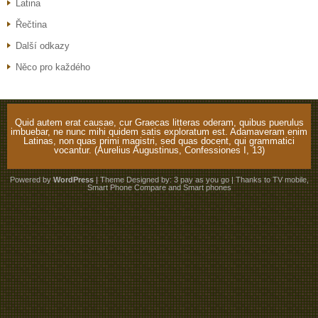
Latina
Řečtina
Další odkazy
Něco pro každého
Quid autem erat causae, cur Graecas litteras oderam, quibus puerulus
imbuebar, ne nunc mihi quidem satis exploratum est. Adamaveram enim
Latinas, non quas primi magistri, sed quas docent, qui grammatici
vocantur. (Aurelius Augustinus, Confessiones I, 13)
Powered by
WordPress
| Theme Designed by:
3 pay as you go
| Thanks to
TV mobile
,
Smart Phone Compare
and
Smart phones